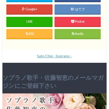
Google+
はてブ
LINE
Pocket
RSS
feedly
Sato Chie - Soprano -
ソプラノ歌手・佐藤智恵のメールマガ
ジンにご登録下さい