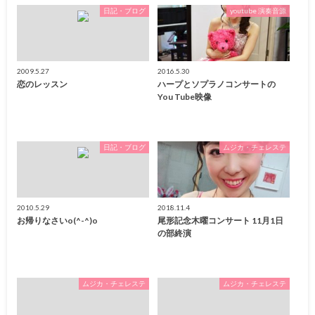
日記・ブログ
youtube 演奏音源
2009.5.27
2016.5.30
恋のレッスン
ハープとソプラノコンサートの
You Tube映像
日記・ブログ
ムジカ・チェレステ
2010.5.29
2018.11.4
お帰りなさいo(^-^)o
尾形記念木曜コンサート 11月1日
の部終演
ムジカ・チェレステ
ムジカ・チェレステ