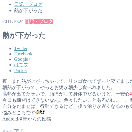
日記・ブログ
熱が下がった
2011.10.24
日記・ブログ
熱が下がった
Twitter
Facebook
Google+
はてブ
Pocket
夜、また熱が上がっちゃって、リンゴ食べてずっと寝てまし
朝熱が下がって、やっとお粥が朝少し食べれました。
高熱が出てたせいで、頭痛がして身体中だるいけど、一安心
今日も練習はできないなあ。色々したいことあるのに、、、
自分をだませば、行動できるけど、後々治りが遅くなるのも
悩みどころです
Android携帯からの投稿
シェア！