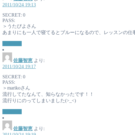
2011/10/24 19:13
SECRET: 0
PASS:
＞うたぴよさん
あまりにも一人で寝てるとブルーになるので、レッスンの仕
返信する
佐藤智恵
より:
2011/10/24 19:17
SECRET: 0
PASS:
＞marikoさん
流行してたなんて、知らなかったです！！
流行りにのってしまいました(>_<)
返信する
佐藤智恵
より:
2011/10/24 19:19