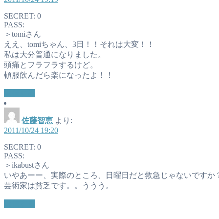
SECRET: 0
PASS:
＞tomiさん
ええ、tomiちゃん、3日！！それは大変！！
私は大分普通になりました。
頭痛とフラフラするけど。
頓服飲んだら楽になったよ！！
返信する
佐藤智恵
より:
2011/10/24 19:20
SECRET: 0
PASS:
＞ikabustさん
いやあーー、実際のところ、日曜日だと救急じゃないですか
芸術家は貧乏です。。ううう。
返信する