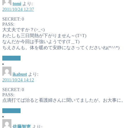
tomi
より:
2011/10/24 12:37
SECRET: 0
PASS:
大丈夫ですか？(>_<)
わたしも三日間熱が下がりません～(T^T)
なんだか今回は手強いようです(T＿T)
ちえさんも、体を暖めて安静になさってくださいね(*^^*)
返信する
ikabust
より:
2011/10/24 14:12
SECRET: 0
PASS:
点滴打てば治ると看護婦さんに聞いてましたが、お大事に。
返信する
佐藤智恵
より: