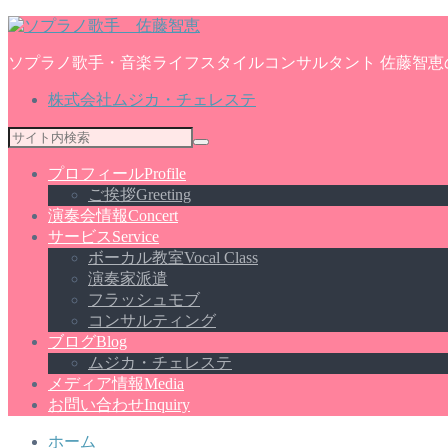
ソプラノ歌手・音楽ライフスタイルコンサルタント 佐藤智恵
株式会社ムジカ・チェレステ
プロフィール
Profile
ご挨拶
Greeting
演奏会情報
Concert
サービス
Service
ボーカル教室
Vocal Class
演奏家派遣
フラッシュモブ
コンサルティング
ブログ
Blog
ムジカ・チェレステ
メディア情報
Media
お問い合わせ
Inquiry
ホーム