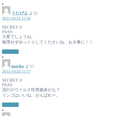
うたぴよ
より:
2011/10/24 11:36
SECRET: 0
PASS:
大変でしょうね。
無理せずゆっくりしてくださいね、お大事に！！
返信する
mariko
より:
2011/10/24 11:57
SECRET: 0
PASS:
流行のウイルス性胃腸炎かな？
リンゴはいいね。がんばれー。
返信する