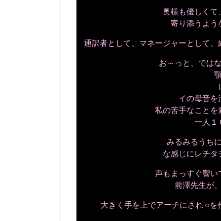
奥様も優しくて
寄り添うよう
通訳者として、マネージャーとして、
お～っと、では
イの母音を
私の苦手なことを
一人１
みるみるうち
な感じにレチタ
声もまっすぐ響い
前澤先生が
大きく手を上でアーチにされ ○