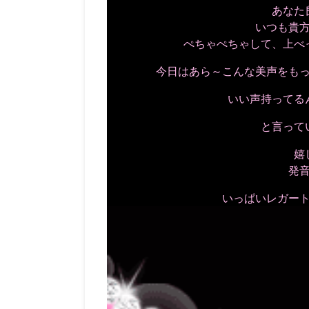
あなた
いつも貴
ぺちゃぺちゃして、上べ
今日はあら～こんな美声をも
いい声持ってる
と言って
嬉
発
いっぱいレガー