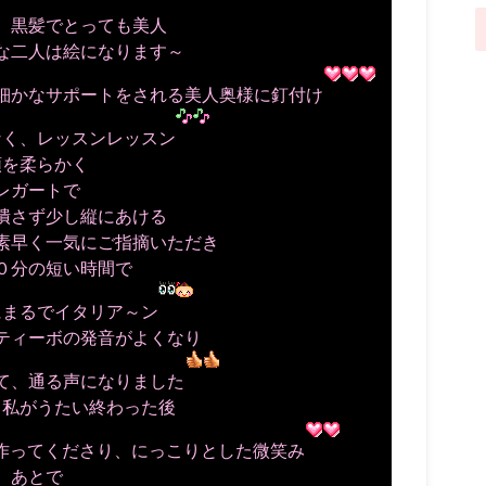
、黒髪でとっても美人
な二人は絵になります～
細かなサポートをされる美人奥様に釘付け
なく、レッスンレッスン
顎を柔らかく
レガートで
潰さず少し縦にあける
素早く一気にご指摘いただき
０分の短い時間で
にまるでイタリア～ン
ティーボの発音がよくなり
て、通る声になりました
、私がうたい終わった後
を作ってくださり、にっこりとした微笑み
あとで