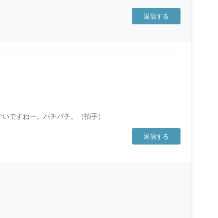
返信する
ごいですねー。パチパチ。（拍手）
返信する