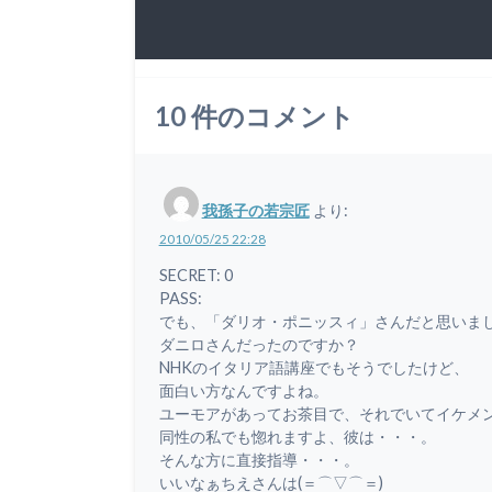
10
件のコメント
我孫子の若宗匠
より:
2010/05/25 22:28
SECRET: 0
PASS:
でも、「ダリオ・ポニッスィ」さんだと思いま
ダニロさんだったのですか？
NHKのイタリア語講座でもそうでしたけど、
面白い方なんですよね。
ユーモアがあってお茶目で、それでいてイケメ
同性の私でも惚れますよ、彼は・・・。
そんな方に直接指導・・・。
いいなぁちえさんは(＝⌒▽⌒＝)