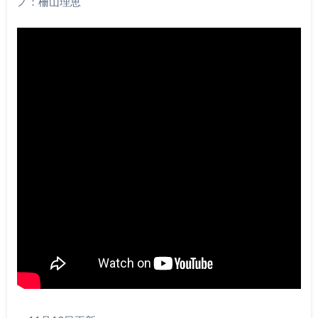
ノ：柵山理恵