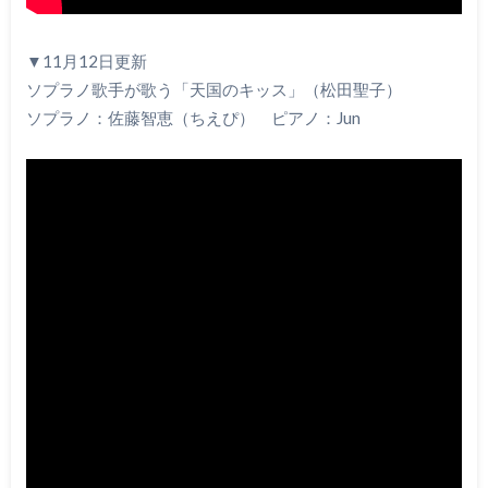
▼11月12日更新
ソプラノ歌手が歌う「天国のキッス」（松田聖子）
ソプラノ：佐藤智恵（ちえぴ） ピアノ：Jun