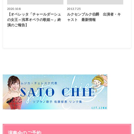
2020.10.8
2013.7.25
【オペレッタ「チャールダーシュ
ルクセンブルク伯爵 出演者・キ
の女王～浅草オペラの歌姫～」終
ャスト 最新情報
演のご報告】
演奏会のご予約