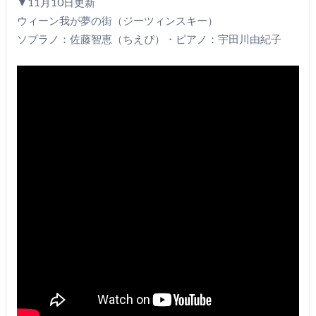
▼11月10日更新
ウィーン我が夢の街（ジーツィンスキー）
ソプラノ：佐藤智恵（ちえぴ）・ピアノ：宇田川由紀子