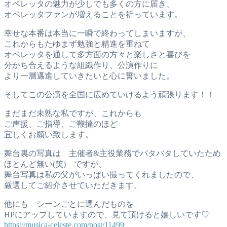
オペレッタの魅力が少しでも多くの方に届き、
オペレッタファンが増えることを祈っています。
幸せな本番は本当に一瞬で終わってしまいますが、
これからもたゆまず勉強と精進を重ねて
オペレッタを通して多方面の方々と楽しさと喜びを
分かち合えるような組織作り、公演作りに
より一層邁進していきたいと心に誓いました。
そしてこの公演を全国に広めていけるよう頑張ります！！
まだまだ未熟な私ですが、これからも
ご声援、ご指導、ご鞭撻のほど
宜しくお願い致します。
舞台裏の写真は 主催者&主役業務でバタバタしていたため
ほとんど無い(笑) ですが、
舞台写真は私の父がいっぱい撮ってくれましたので、
厳選してご紹介させていただきます。
他にも シーンごとに選んだものを
HPにアップしていますので、見て頂けると嬉しいです♡
https://musica-celeste.com/post/11499