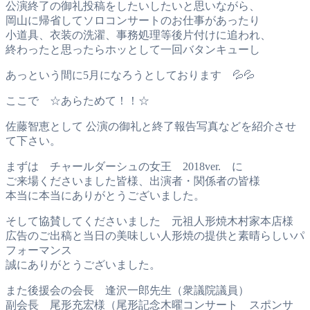
公演終了の御礼投稿をしたいしたいと思いながら、
岡山に帰省してソロコンサートのお仕事があったり
小道具、衣装の洗濯、事務処理等後片付けに追われ、
終わったと思ったらホッとして一回バタンキューし
あっという間に5月になろうとしております 💦💦
ここで ☆あらためて！！☆
佐藤智恵として 公演の御礼と終了報告写真などを紹介させ
て下さい。
まずは チャールダーシュの女王 2018ver. に
ご来場くださいました皆様、出演者・関係者の皆様
本当に本当にありがとうございました。
そして協賛してくださいました 元祖人形焼木村家本店様
広告のご出稿と当日の美味しい人形焼の提供と素晴らしいパ
フォーマンス
誠にありがとうございました。
また後援会の会長 逢沢一郎先生（衆議院議員）
副会長 尾形充宏様（尾形記念木曜コンサート スポンサ