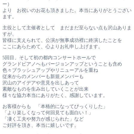
ー）
より お祝いのお花も頂きました。本当にありがとうござい
ます。
主役として主催者として まだまだ至らない点も沢山ありま
すが、
皆様に支えられて、公演が無事成功裡に終演したことを
ここにあらためて、心よりお礼申し上げます。
5回目、そして初の都内コンサートホールで
グランドピアノへもバージョンアップということも含め
色々ブラッシュアップやリニューアルを重ね
従来からのメンバーも新規メンバーも
沢山のアイデアや意見を出しあって
素敵なものを生み出していくことが出来
様々な協力本当にありがたく、感謝しています。
お客様からも 「本格的になってびっくりした」
「より楽しくなって何回見ても面白い！」
「凄く工夫や努力が感じられた」など
ご好評を頂き、本当に嬉しいです。