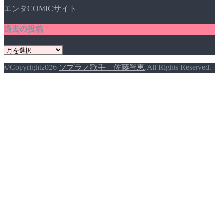
エンタCOMICサイト
ー
過去の投稿
過
去
©Copyright2026
ソプラノ歌手 佐藤智恵
.All Rights Reserved.
の
投
稿