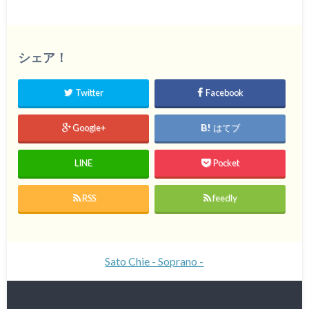
シェア！
Twitter
Facebook
Google+
はてブ
LINE
Pocket
RSS
feedly
Sato Chie - Soprano -