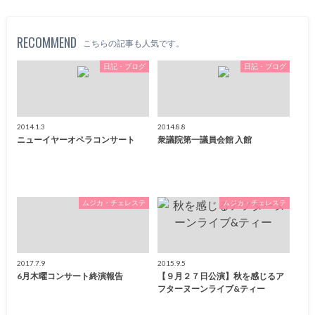
RECOMMEND
こちらの記事も人気です。
日記・ブログ
日記・ブログ
2014.1.3
2014.8.8
ニューイヤーオペラコンサート
衆議院第一議員会館 入館
ムジカ・チェレステ
ムジカ・チェレステ
2017.7.9
2015.9.5
6月木曜コンサート終演報告
【９月２７日公演】秋を感じるア
フターヌーンライブ&ティー