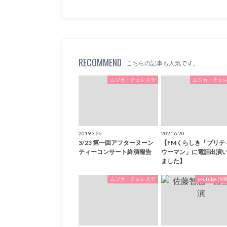
RECOMMEND
こちらの記事も人気です。
ムジカ・チェレステ
ムジカ・チェ
2019.3.26
2021.6.20
3/23 第一回アフターヌーン
【FMくらしき「プリテ
ティーコンサート終演報告
ウーマン」に電話出演
ました】
ムジカ・チェレステ
youtube 