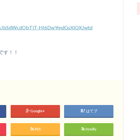
st=PLsJbSdWcdObTjT-HI6DwYmdGsXiQXJwtd
です！！
Google+
はてブ
RSS
feedly