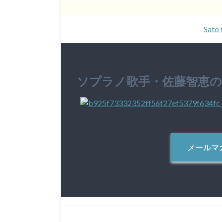
Sato 
ソプラノ歌手・佐藤智恵
メールマ