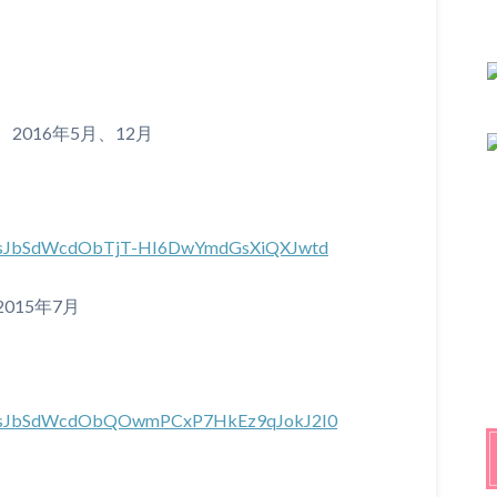
016年5月、12月
st=PLsJbSdWcdObTjT-HI6DwYmdGsXiQXJwtd
15年7月
st=PLsJbSdWcdObQOwmPCxP7HkEz9qJokJ2I0