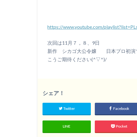
https://www.youtube.com/playlist?li
次回は11月７，８、9日
新作 シカゴ大公令嬢 日本プロ初演
こうご期待ください(^▽^)/
シェア！
Twitter
Facebook
LINE
Pocket