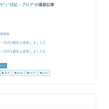
テ
/
日記・ブログ
の最新記事
実績報告
す！10月2週目も更新しました】
す！10月1週目も更新しました】
ログ
再生
動画
歌手
紹介