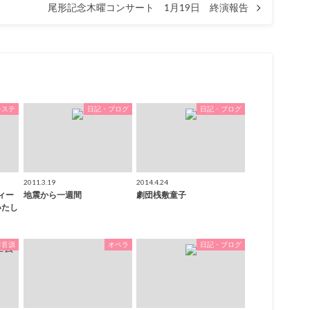
尾形記念木曜コンサート 1月19日 終演報告
レステ
日記・ブログ
日記・ブログ
2011.3.19
2014.4.24
ィー
地震から一週間
劇団桟敷童子
いたし
演奏音源
オペラ
日記・ブログ