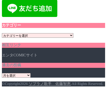
カテゴリー
カ
テ
相互リンク
ゴ
リ
エンタCOMICサイト
ー
過去の投稿
過
去
©Copyright2026
ソプラノ歌手 佐藤智恵
.All Rights Reserved.
の
投
稿