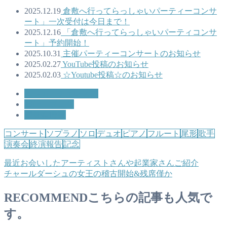
2025.12.19
倉敷へ行ってらっしゃいパーティーコンサ
ート」一次受付は今日まで！
2025.12.16
「倉敷へ行ってらっしゃいパーティコンサ
ート」予約開始！
2025.10.31
主催パーティーコンサートのお知らせ
2025.02.27
YouTube投稿のお知らせ
2025.02.03
☆Youtube投稿☆のお知らせ
ムジカ・チェレステ
日記・ブログ
演奏会情報
コンサート
ソプラノ
ソロ
デュオ
ピアノ
フルート
尾形
歌手
演奏会
終演報告
記念
最近お会いしたアーティストさんや起業家さんご紹介
チャールダーシュの女王の稽古開始&残席僅か
RECOMMEND
こちらの記事も人気で
す。