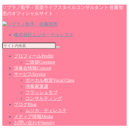
ソプラノ歌手・音楽ライフスタイルコンサルタント 佐藤智
恵のオフィシャルサイト
株式会社ムジカ・チェレステ
プロフィール
Profile
ご挨拶
Greeting
演奏会情報
Concert
サービス
Service
ボーカル教室
Vocal Class
演奏家派遣
フラッシュモブ
コンサルティング
ブログ
Blog
ムジカ・チェレステ
メディア情報
Media
お問い合わせ
Inquiry