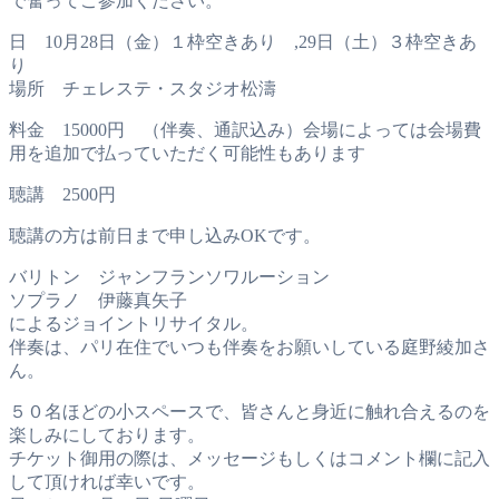
で奮ってご参加ください。
日 10月28日（金）１枠空きあり ,29日（土）３枠空きあ
り
場所 チェレステ・スタジオ松濤
料金 15000円 （伴奏、通訳込み）会場によっては会場費
用を追加で払っていただく可能性もあります
聴講 2500円
聴講の方は前日まで申し込みOKです。
バリトン ジャンフランソワルーション
ソプラノ 伊藤真矢子
によるジョイントリサイタル。
伴奏は、パリ在住でいつも伴奏をお願いしている庭野綾加さ
ん。
５０名ほどの小スペースで、皆さんと身近に触れ合えるのを
楽しみにしております。
チケット御用の際は、メッセージもしくはコメント欄に記入
して頂ければ幸いです。