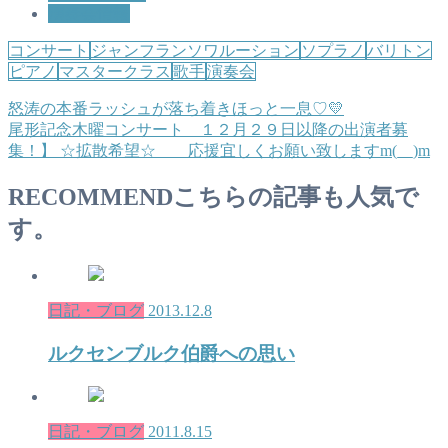
演奏会情報
コンサート
ジャンフランソワルーション
ソプラノ
バリトン
ピアノ
マスタークラス
歌手
演奏会
怒涛の本番ラッシュが落ち着きほっと一息♡💛
尾形記念木曜コンサート １２月２９日以降の出演者募
集！】 ☆拡散希望☆ 応援宜しくお願い致しますm(__)m
RECOMMEND
こちらの記事も人気で
す。
日記・ブログ
2013.12.8
ルクセンブルク伯爵への思い
日記・ブログ
2011.8.15