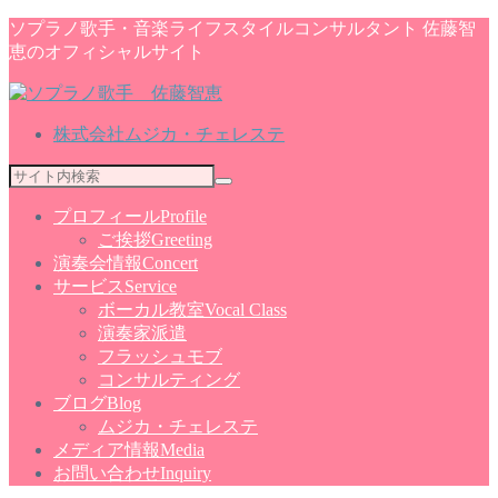
ソプラノ歌手・音楽ライフスタイルコンサルタント 佐藤智
恵のオフィシャルサイト
株式会社ムジカ・チェレステ
プロフィール
Profile
ご挨拶
Greeting
演奏会情報
Concert
サービス
Service
ボーカル教室
Vocal Class
演奏家派遣
フラッシュモブ
コンサルティング
ブログ
Blog
ムジカ・チェレステ
メディア情報
Media
お問い合わせ
Inquiry