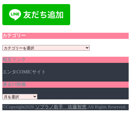
カテゴリー
カ
テ
相互リンク
ゴ
リ
エンタCOMICサイト
ー
過去の投稿
過
去
©Copyright2026
ソプラノ歌手 佐藤智恵
.All Rights Reserved.
の
投
稿