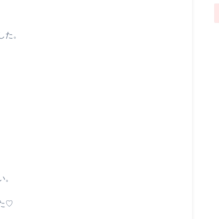
した。
い。
た♡