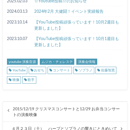
2025.02.03
☆Youtube投稿☆のお知らせ
2024.03.13
2024年2月 大健闘！イベント実績報告
2023.10.14
【YouTube投稿頑張っています！10月2週目も
更新しました】
2023.10.07
【YouTube投稿頑張っています！10月1週目も
更新しました】
youtube 演奏音源
ムジカ・チェレステ
演奏会情報
YouTube
おせち
コンサート
ソプラノ
佐藤智恵
映像
歌手
2015/12/19 クリスマスコンサートと12/29 お弁当コンサー
トの演奏映像
４月２３日（土） ハープとソプラノの響きにときめいて