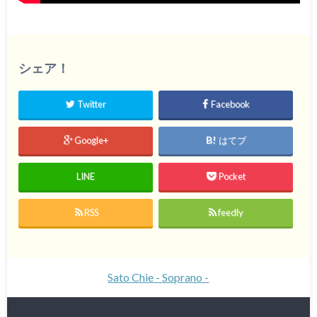
シェア！
Twitter
Facebook
Google+
はてブ
LINE
Pocket
RSS
feedly
Sato Chie - Soprano -