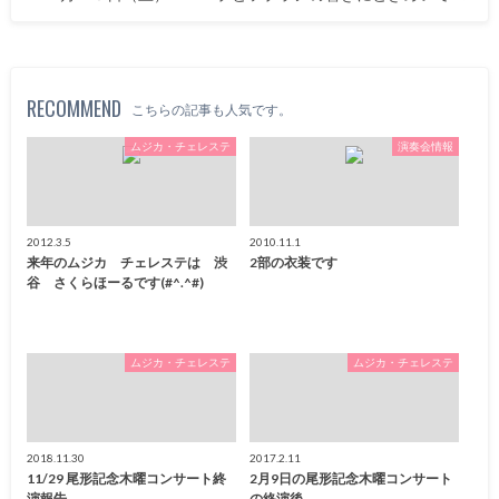
RECOMMEND
こちらの記事も人気です。
ムジカ・チェレステ
演奏会情報
2012.3.5
2010.11.1
来年のムジカ チェレステは 渋
2部の衣装です
谷 さくらほーるです(#^.^#)
ムジカ・チェレステ
ムジカ・チェレステ
2018.11.30
2017.2.11
11/29 尾形記念木曜コンサート終
2月9日の尾形記念木曜コンサート
演報告
の終演後