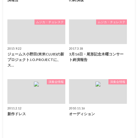
ムジカ・チェレステ
ムジカ・チェレステ
2015.9.22
2017.3.18
ジェームス小野田(米米CLUB)の新
3月16日・尾形記念木曜コンサー
プロジェクトJ.O.PROJECTに、
ト終演報告
ス…
演奏会情報
演奏会情報
2011.2.12
2010.11.16
新作ドレス
オーディション