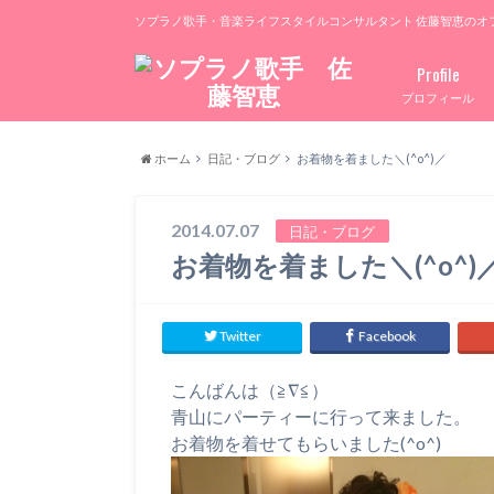
ソプラノ歌手・音楽ライフスタイルコンサルタント 佐藤智恵のオ
Profile
プロフィール
ホーム
日記・ブログ
お着物を着ました＼(^o^)／
2014.07.07
日記・ブログ
お着物を着ました＼(^o^)
Twitter
Facebook
こんばんは（≧∇≦）
青山にパーティーに行って来ました。
お着物を着せてもらいました(^o^)