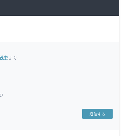
践中
より:
♪
返信する