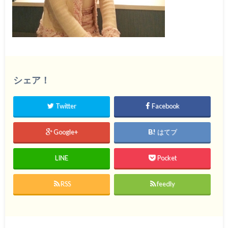
シェア！
Twitter
Facebook
Google+
はてブ
LINE
Pocket
RSS
feedly