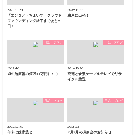
2023.10.24
2009.11.22
「エンタメ・ちょいす」クラウド
東京に出発！
ファウンディング終了まであと9
日！
日記・ブログ
日記・ブログ
2012.4.6
2014.10.26
歯の治療器の値段○●万円(ToT)
充電と倉敷ケーブルテレビでリサ
イタル放送
日記・ブログ
日記・ブログ
2012.12.31
2015.2.5
年末は妹家族と
2月3月の演奏会のお知らせ