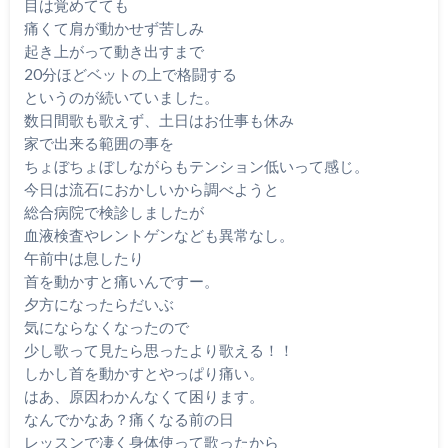
目は覚めてても
痛くて肩が動かせず苦しみ
起き上がって動き出すまで
20分ほどベットの上で格闘する
というのが続いていました。
数日間歌も歌えず、土日はお仕事も休み
家で出来る範囲の事を
ちょぼちょぼしながらもテンション低いって感じ。
今日は流石におかしいから調べようと
総合病院で検診しましたが
血液検査やレントゲンなども異常なし。
午前中は息したり
首を動かすと痛いんですー。
夕方になったらだいぶ
気にならなくなったので
少し歌って見たら思ったより歌える！！
しかし首を動かすとやっぱり痛い。
はあ、原因わかんなくて困ります。
なんでかなあ？痛くなる前の日
レッスンで凄く身体使って歌ったから