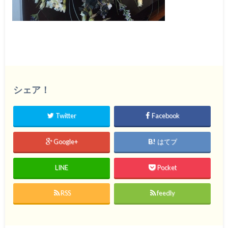
シェア！
Twitter
Facebook
Google+
はてブ
LINE
Pocket
RSS
feedly