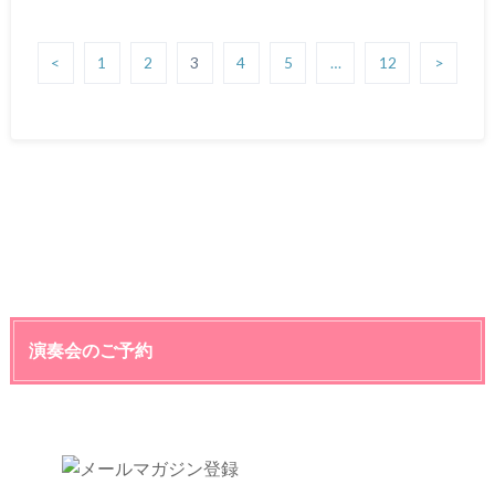
<
1
2
3
4
5
…
12
>
演奏会のご予約