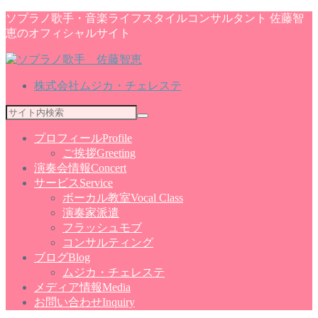
ソプラノ歌手・音楽ライフスタイルコンサルタント 佐藤智
恵のオフィシャルサイト
株式会社ムジカ・チェレステ
プロフィール
Profile
ご挨拶
Greeting
演奏会情報
Concert
サービス
Service
ボーカル教室
Vocal Class
演奏家派遣
フラッシュモブ
コンサルティング
ブログ
Blog
ムジカ・チェレステ
メディア情報
Media
お問い合わせ
Inquiry