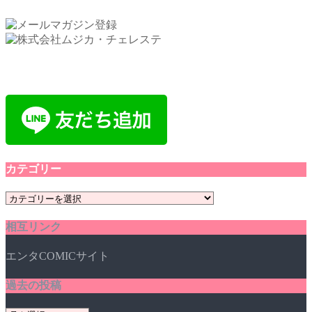
カテゴリー
カ
テ
相互リンク
ゴ
リ
エンタCOMICサイト
ー
過去の投稿