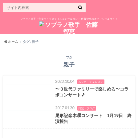
ソプラノ歌手・音楽ライフスタイルコンサルタント 佐藤智恵のオフィシャルサイト
ホーム
タグ : 親子
TAG
親子
2023.10.04
ムジカ・チェレステ
〜３世代ファミリーで楽しめる〜コラ
ボコンサート🎵
2017.01.20
日記・ブログ
尾形記念木曜コンサート 1月19日 終
演報告