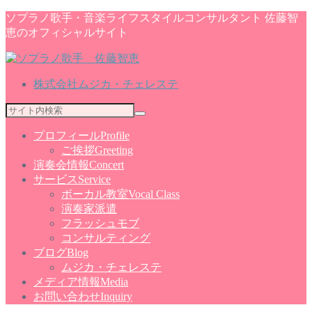
ソプラノ歌手・音楽ライフスタイルコンサルタント 佐藤智
恵のオフィシャルサイト
株式会社ムジカ・チェレステ
プロフィール
Profile
ご挨拶
Greeting
演奏会情報
Concert
サービス
Service
ボーカル教室
Vocal Class
演奏家派遣
フラッシュモブ
コンサルティング
ブログ
Blog
ムジカ・チェレステ
メディア情報
Media
お問い合わせ
Inquiry