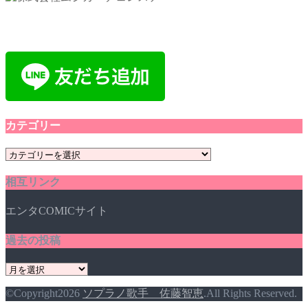
カテゴリー
カ
テ
相互リンク
ゴ
リ
エンタCOMICサイト
ー
過去の投稿
過
去
©Copyright2026
ソプラノ歌手 佐藤智恵
.All Rights Reserved.
の