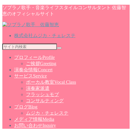
ソプラノ歌手・音楽ライフスタイルコンサルタント 佐藤智
恵のオフィシャルサイト
株式会社ムジカ・チェレステ
プロフィール
Profile
ご挨拶
Greeting
演奏会情報
Concert
サービス
Service
ボーカル教室
Vocal Class
演奏家派遣
フラッシュモブ
コンサルティング
ブログ
Blog
ムジカ・チェレステ
メディア情報
Media
お問い合わせ
Inquiry