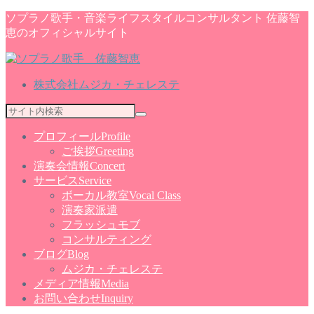
ソプラノ歌手・音楽ライフスタイルコンサルタント 佐藤智
恵のオフィシャルサイト
株式会社ムジカ・チェレステ
プロフィール
Profile
ご挨拶
Greeting
演奏会情報
Concert
サービス
Service
ボーカル教室
Vocal Class
演奏家派遣
フラッシュモブ
コンサルティング
ブログ
Blog
ムジカ・チェレステ
メディア情報
Media
お問い合わせ
Inquiry