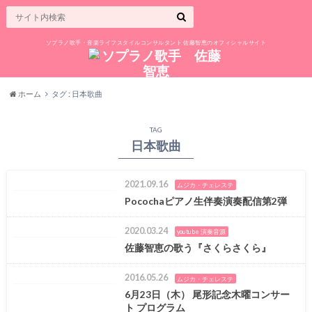
ソプラノ歌手・音楽ライフスタイルコンサルタント 佐藤智恵のオフィシャルサイト
ホーム
タグ : 日本歌曲
TAG
日本歌曲
2021.09.16
ムジカ・チェレステ
Pocochaピアノ生伴奏演奏配信第2弾
2020.03.24
youtube 演奏音源
佐藤智恵の歌う『さくらさくら』
2016.05.26
ムジカ・チェレステ
6月23日（木） 尾形記念木曜コンサー
ト プログラム