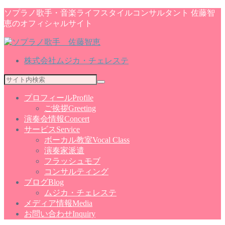
ソプラノ歌手・音楽ライフスタイルコンサルタント 佐藤智
恵のオフィシャルサイト
株式会社ムジカ・チェレステ
プロフィール
Profile
ご挨拶
Greeting
演奏会情報
Concert
サービス
Service
ボーカル教室
Vocal Class
演奏家派遣
フラッシュモブ
コンサルティング
ブログ
Blog
ムジカ・チェレステ
メディア情報
Media
お問い合わせ
Inquiry