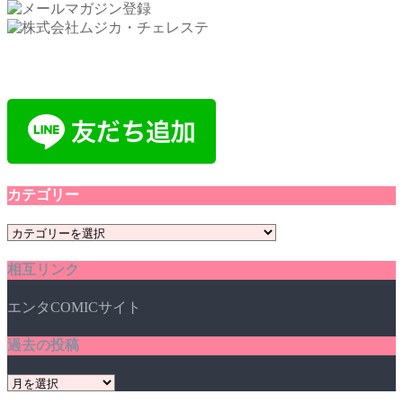
カテゴリー
カ
テ
相互リンク
ゴ
リ
エンタCOMICサイト
ー
過去の投稿
過
去