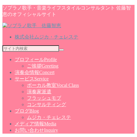
ソプラノ歌手・音楽ライフスタイルコンサルタント 佐藤智
恵のオフィシャルサイト
株式会社ムジカ・チェレステ
プロフィール
Profile
ご挨拶
Greeting
演奏会情報
Concert
サービス
Service
ボーカル教室
Vocal Class
演奏家派遣
フラッシュモブ
コンサルティング
ブログ
Blog
ムジカ・チェレステ
メディア情報
Media
お問い合わせ
Inquiry