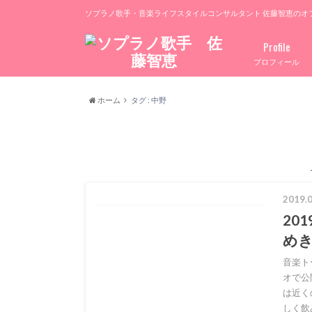
ソプラノ歌手・音楽ライフスタイルコンサルタント 佐藤智恵のオ
Profile
プロフィール
ホーム
タグ : 中野
2019.0
20
めき
音楽ト
オで公
は近く
しく飲