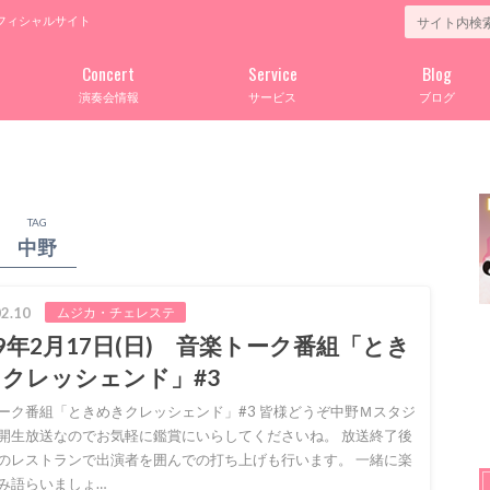
フィシャルサイト
Concert
Service
Blog
演奏会情報
サービス
ブログ
TAG
中野
2.10
ムジカ・チェレステ
19年2月17日(日) 音楽トーク番組「とき
クレッシェンド」#3
ーク番組「ときめきクレッシェンド」#3 皆様どうぞ中野Ｍスタジ
開生放送なのでお気軽に鑑賞にいらしてくださいね。 放送終了後
のレストランで出演者を囲んでの打ち上げも行います。 一緒に楽
み語らいましょ…