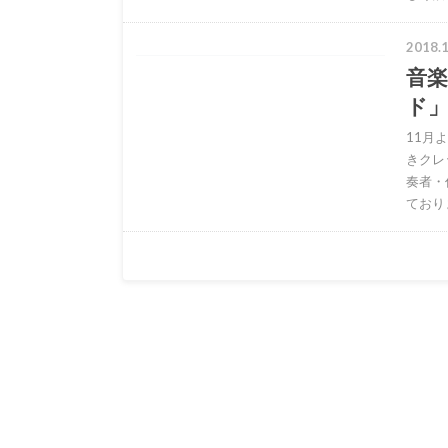
2018.1
音楽
ド」
11月
きクレ
奏者・
ており