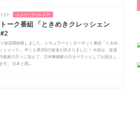
1.29
ムジカ・チェレステ
トーク番組 「ときめきクレッシェン
#2
より放送開始致しました、レキュラーインターネット番組「ときめ
ッシェンド」 早くも第2回の放送が決まりました！ 今回は、楽器
作曲家の方々に加えて、日本舞踊家の方をゲストとしてお招きし
ます。 日本と西…