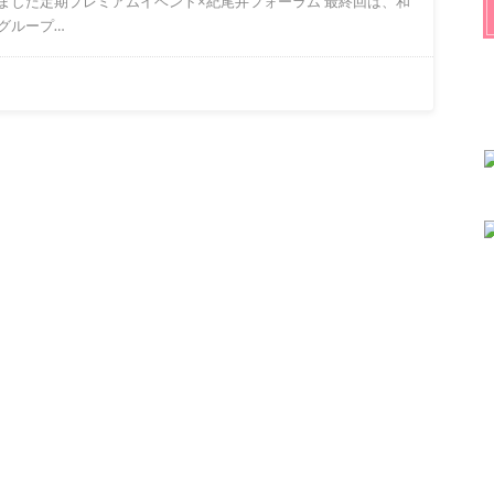
ました定期プレミアムイベント×紀尾井フォーラム 最終回は、和
グループ…