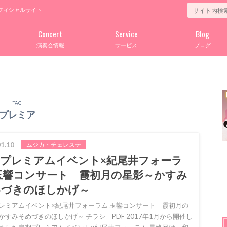
フィシャルサイト
Concert
Service
Blog
演奏会情報
サービス
ブログ
TAG
プレミア
1.10
ムジカ・チェレステ
期プレミアムイベント×紀尾井フォーラ
玉響コンサート 霞初月の星影～かすみ
めづきのほしかげ～
レミアムイベント×紀尾井フォーラム 玉響コンサート 霞初月の
かすみそめづきのほしかげ～ チラシ PDF 2017年1月から開催し