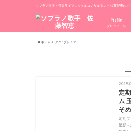
ソプラノ歌手・音楽ライフスタイルコンサルタント 佐藤智恵のオ
Profile
プロフィール
ホーム
タグ : プレミア
2019.0
定
ム 
そ
定期プ
星影～