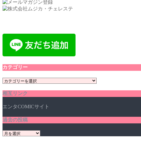
カテゴリー
カ
テ
相互リンク
ゴ
リ
エンタCOMICサイト
ー
過去の投稿
過
去