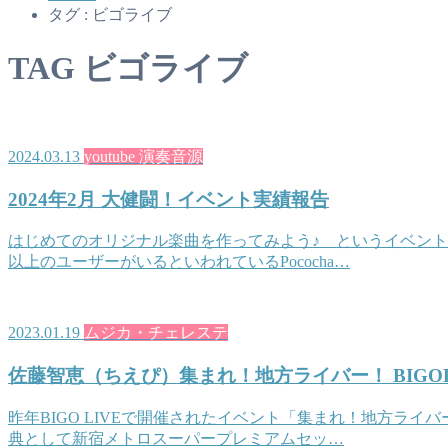
タグ : ビゴライブ
TAG
ビゴライブ
2024.03.13
youtube 演奏音源
2024年2月 大健闘！イベント実績報告
はじめてのオリジナル楽曲を作ってみよう♪ というイベント
以上のユーザーがいるといわれているPococha…
2023.01.19
ムジカ・チェレステ
佐藤智恵（ちえぴ）集まれ！地方ライバー！ BIGO
昨年BIGO LIVEで開催されたイベント「集まれ！地方ラ
典として新宿メトロスーパープレミアムセッ…