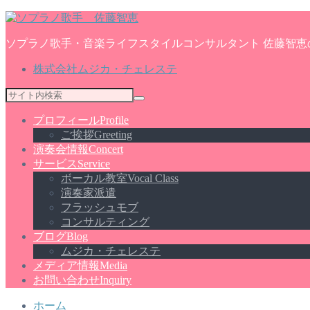
ソプラノ歌手・音楽ライフスタイルコンサルタント 佐藤智恵
株式会社ムジカ・チェレステ
プロフィール
Profile
ご挨拶
Greeting
演奏会情報
Concert
サービス
Service
ボーカル教室
Vocal Class
演奏家派遣
フラッシュモブ
コンサルティング
ブログ
Blog
ムジカ・チェレステ
メディア情報
Media
お問い合わせ
Inquiry
ホーム