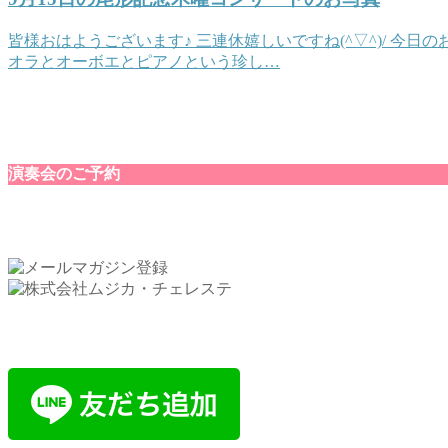
皆様おはようございます♪ 三連休嬉しいですね(^▽^)/ 今日
オラとオーボエとピアノという珍し…
演奏会のご予約