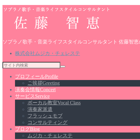
ソプラノ歌手・音楽ライフスタイルコンサルタント 佐藤智恵
株式会社ムジカ・チェレステ
プロフィール
Profile
ご挨拶
Greeting
演奏会情報
Concert
サービス
Service
ボーカル教室
Vocal Class
演奏家派遣
フラッシュモブ
コンサルティング
ブログ
Blog
ムジカ・チェレステ