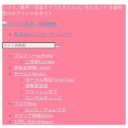
ソプラノ歌手・音楽ライフスタイルコンサルタント 佐藤智
恵のオフィシャルサイト
株式会社ムジカ・チェレステ
プロフィール
Profile
ご挨拶
Greeting
演奏会情報
Concert
サービス
Service
ボーカル教室
Vocal Class
演奏家派遣
フラッシュモブ
コンサルティング
ブログ
Blog
ムジカ・チェレステ
メディア情報
Media
お問い合わせ
Inquiry