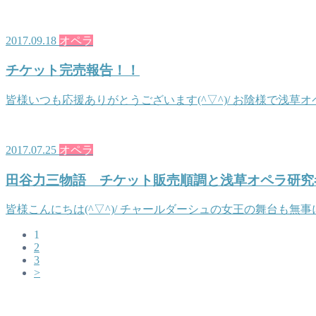
2017.09.18
オペラ
チケット完売報告！！
皆様いつも応援ありがとうございます(^▽^)/ お陰様で浅
2017.07.25
オペラ
田谷力三物語 チケット販売順調と浅草オペラ研究
皆様こんにちは(^▽^)/ チャールダーシュの女王の舞台も無事に大成功し、 浅草オペラ
1
2
3
>