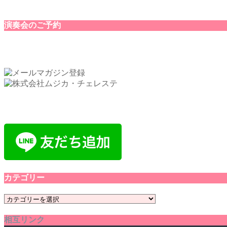
演奏会のご予約
カテゴリー
カ
テ
相互リンク
ゴ