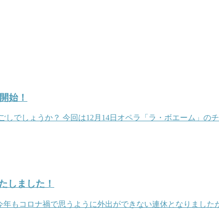
売開始！
しでしょうか？ 今回は12月14日オペラ「ラ・ボエーム」の
たしました！
 今年もコロナ禍で思うように外出ができない連休となりました