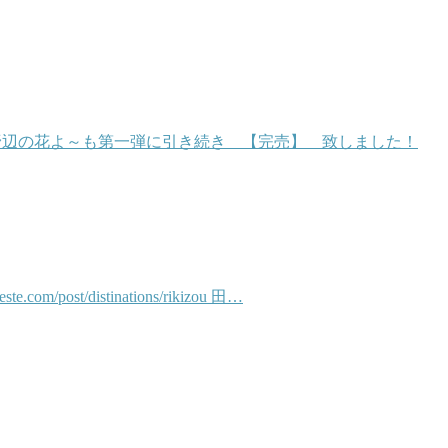
、野辺の花よ～も第一弾に引き続き 【完売】 致しました！
/distinations/rikizou 田…