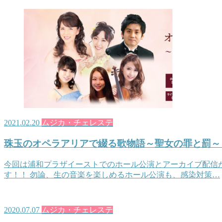
2021.02.20
ムジカ・チェレステ
珠玉のオペラアリアで綴る歌物語～聖女の罪と罰～
今回は浦和プラザイーストでのホール公演とアーカイブ配信
す！！ 勿論、生の音楽を楽しめるホール公演も、感染対策…
2020.07.07
ムジカ・チェレステ