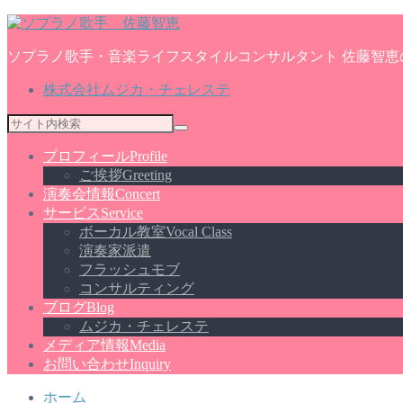
ソプラノ歌手・音楽ライフスタイルコンサルタント 佐藤智恵
株式会社ムジカ・チェレステ
プロフィール
Profile
ご挨拶
Greeting
演奏会情報
Concert
サービス
Service
ボーカル教室
Vocal Class
演奏家派遣
フラッシュモブ
コンサルティング
ブログ
Blog
ムジカ・チェレステ
メディア情報
Media
お問い合わせ
Inquiry
ホーム