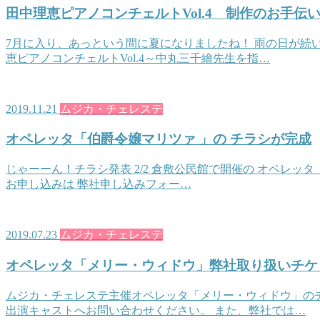
田中理恵ピアノコンチェルトVol.4 制作のお手伝
7月に入り、あっという間に夏になりましたね！ 雨の日が続
恵ピアノコンチェルトVol.4～中丸三千繪先生を指…
2019.11.21
ムジカ・チェレステ
オペレッタ「伯爵令嬢マリツァ 」の チラシが完成
じゃーーん！チラシ発表 2/2 倉敷公民館で開催の オペレッ
お申し込みは 弊社申し込みフォー…
2019.07.23
ムジカ・チェレステ
オペレッタ「メリー・ウィドウ」弊社取り扱いチケ
ムジカ・チェレステ主催オペレッタ「メリー・ウィドウ」のチ
出演キャストへお問い合わせください。 また、弊社では…