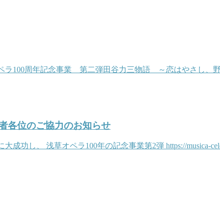
草オペラ100周年記念事業 第二弾田谷力三物語 ～恋はやさし
者各位のご協力のお知らせ
100年の記念事業第2弾 https://musica-celeste.com/post