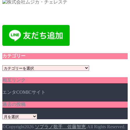
カテゴリー
カ
テ
相互リンク
ゴ
リ
エンタCOMICサイト
ー
過去の投稿
過
去
©Copyright2026
ソプラノ歌手 佐藤智恵
.All Rights Reserved.
の