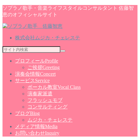
ソプラノ歌手・音楽ライフスタイルコンサルタント 佐藤智
恵のオフィシャルサイト
株式会社ムジカ・チェレステ
プロフィール
Profile
ご挨拶
Greeting
演奏会情報
Concert
サービス
Service
ボーカル教室
Vocal Class
演奏家派遣
フラッシュモブ
コンサルティング
ブログ
Blog
ムジカ・チェレステ
メディア情報
Media
お問い合わせ
Inquiry