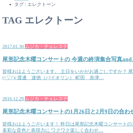
タグ : エレクトーン
TAG
エレクトーン
2017.01.30
ムジカ・チェレステ
尾形記念木曜コンサートの 今週の終演集合写真and
皆様おはようございます。 土日をいかがお過ごしですか？ 尾
(^▽^)/ 渡邊 達徳（バイオリン） 町田 奈津…
2016.12.29
ムジカ・チェレステ
尾形記念木曜コンサートの1月26日と2月9日の合わ
皆様おはようございます！ 昨日は尾形記念木曜コンサートの1
多彩な音色と表現力に ワクワク楽しく合わせ…