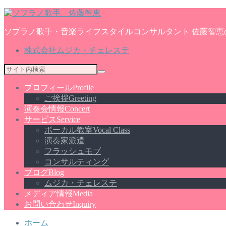
ソプラノ歌手・音楽ライフスタイルコンサルタント 佐藤智恵
株式会社ムジカ・チェレステ
プロフィール
Profile
ご挨拶
Greeting
演奏会情報
Concert
サービス
Service
ボーカル教室
Vocal Class
演奏家派遣
フラッシュモブ
コンサルティング
ブログ
Blog
ムジカ・チェレステ
メディア情報
Media
お問い合わせ
Inquiry
ホーム