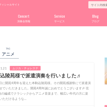
フィシャルサイト
Concert
Service
Blog
演奏会情報
サービス
ブログ
TAG
アニメ
1.21
ムジカ・チェレステ
駒込陵苑様で派遣演奏を行いました♬
9日に開苑4周年を迎えた本駒込陵苑様。その開苑感謝祭にて派遣演
せていただきました。開苑4周年誠におめでとうございます🎉 弦
奏の編成でクラシックからアニメ音楽まで、幅広い年代の方に楽
いただけるような…