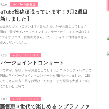
9.16
youtube 演奏音源
ouTube投稿頑張っています！9月2週目
更新しました】
応援ありがとうございます♪ みなさまいかがお過ごしでしょう
今週は、音楽ライバージョイントコンサートからこちらの3曲をお
 ヴァイオリニスト秋山友乃さん、フルーティスト竹林春奈さん、
婦Duoだいももさ…
7.25
ムジカ・チェレステ
イバージョイントコンサート
日ですが、皆様いかがお過ごしでしょうか？ ムジカチェレステで
19日にライバージョイントコンサートを開催いたしました。 1日
でたくさんの方に足をお運びいただき、また配信も大盛り上がり
に楽しいひと時で…
7.07
ムジカ・チェレステ
藤智恵 3 世代で楽しめる ソプラノファ