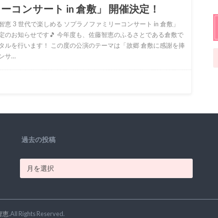
ーコンサート in 倉敷」 開催決定！
智恵 3 世代で楽しめる ソプラノファミリーコンサート in 倉敷」
定のお知らせです🎵 今年度も、佐藤智恵のふるさとである倉敷で
タルを行います！ この度の公演のテーマは「故郷 倉敷に感謝を捧
ンサ…
過去の投稿
智恵
.All Rights Reserved.