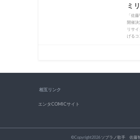
ミリ
「佐藤
開催決
リサイ
げるコ
相互リンク
エンタCOMICサイト
©Copyright2026
ソプラノ歌手 佐藤