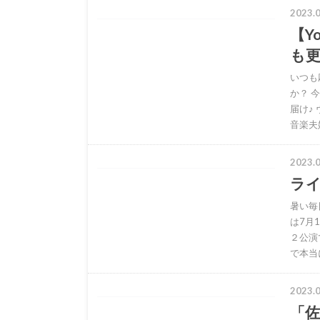
2023.0
【Y
も
いつも
か？ 
届け♪
音楽夫
2023.0
ラ
暑い毎
は7月
２公演
で本当
2023.0
「佐