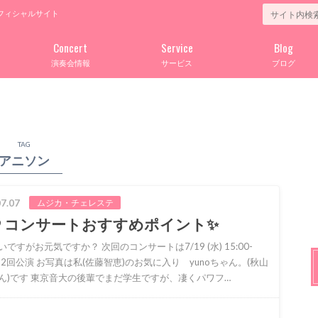
フィシャルサイト
Concert
Service
Blog
演奏会情報
サービス
ブログ
TAG
アニソン
7.07
ムジカ・チェレステ
19 コンサートおすすめポイント✨
ですがお元気ですか？ 次回のコンサートは7/19 (水) 15:00-
0- 2回公演 お写真は私(佐藤智恵)のお気に入り yunoちゃん。(秋山
ん)です 東京音大の後輩でまだ学生ですが、凄くパワフ…