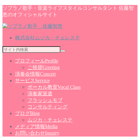
ソプラノ歌手・音楽ライフスタイルコンサルタント 佐藤智
恵のオフィシャルサイト
株式会社ムジカ・チェレステ
プロフィール
Profile
ご挨拶
Greeting
演奏会情報
Concert
サービス
Service
ボーカル教室
Vocal Class
演奏家派遣
フラッシュモブ
コンサルティング
ブログ
Blog
ムジカ・チェレステ
メディア情報
Media
お問い合わせ
Inquiry