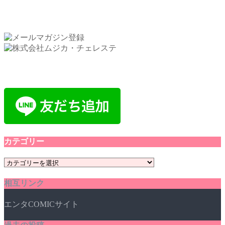
カテゴリー
カ
テ
相互リンク
ゴ
リ
エンタCOMICサイト
ー