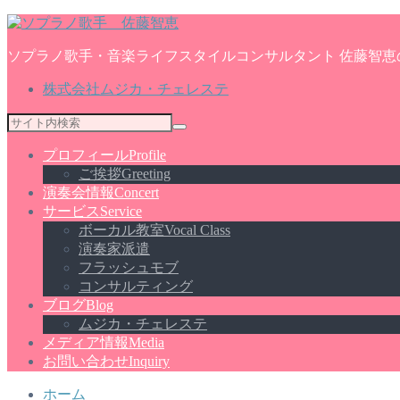
ソプラノ歌手・音楽ライフスタイルコンサルタント 佐藤智恵
株式会社ムジカ・チェレステ
プロフィール
Profile
ご挨拶
Greeting
演奏会情報
Concert
サービス
Service
ボーカル教室
Vocal Class
演奏家派遣
フラッシュモブ
コンサルティング
ブログ
Blog
ムジカ・チェレステ
メディア情報
Media
お問い合わせ
Inquiry
ホーム