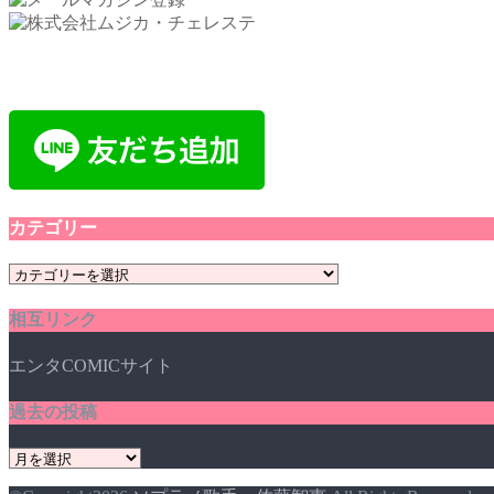
カテゴリー
カ
テ
相互リンク
ゴ
リ
エンタCOMICサイト
ー
過去の投稿
過
去