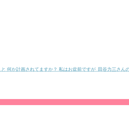
と 何か計画されてますか？ 私はお盆前ですが 田谷力三さん