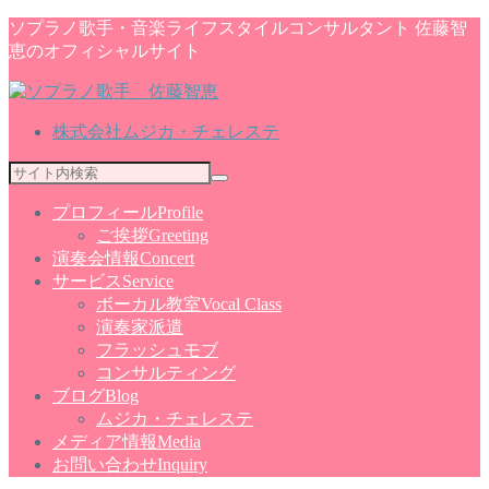
ソプラノ歌手・音楽ライフスタイルコンサルタント 佐藤智
恵のオフィシャルサイト
株式会社ムジカ・チェレステ
プロフィール
Profile
ご挨拶
Greeting
演奏会情報
Concert
サービス
Service
ボーカル教室
Vocal Class
演奏家派遣
フラッシュモブ
コンサルティング
ブログ
Blog
ムジカ・チェレステ
メディア情報
Media
お問い合わせ
Inquiry