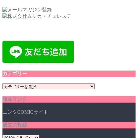
カテゴリー
カ
テ
相互リンク
ゴ
リ
エンタCOMICサイト
ー
過去の投稿
過