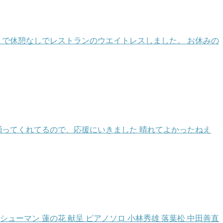
時まで休憩なしでレストランのウエイトレスしました。 お休みの
踊ってくれてるので、応援にいきました 晴れてよかったねえ
シューマン 蓮の花 献呈 ピアノソロ 小林秀雄 落葉松 中田善直