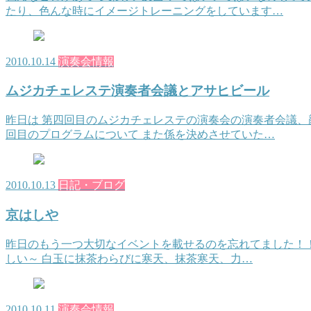
たり、色んな時にイメージトレーニングをしています…
2010.10.14
演奏会情報
ムジカチェレステ演奏者会議とアサヒビール
昨日は 第四回目のムジカチェレステの演奏会の演奏者会議、
回目のプログラムについて また係を決めさせていた…
2010.10.13
日記・ブログ
京はしや
昨日のもう一つ大切なイベントを載せるのを忘れてました！！ 
しい～ 白玉に抹茶わらびに寒天、抹茶寒天、力…
2010.10.11
演奏会情報