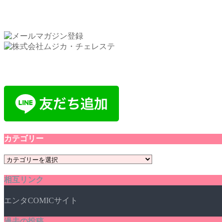
カテゴリー
カ
テ
相互リンク
ゴ
リ
エンタCOMICサイト
ー
過去の投稿