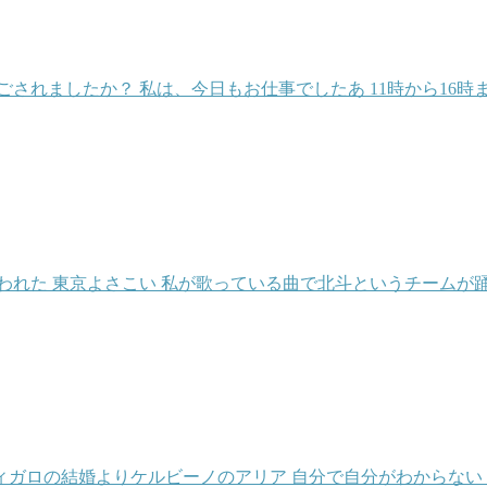
されましたか？ 私は、今日もお仕事でしたあ 11時から16
われた 東京よさこい 私が歌っている曲で北斗というチームが
フィガロの結婚よりケルビーノのアリア 自分で自分がわからない 