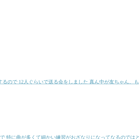
るので 12人ぐらいで送る会をしました 真ん中が友ちゃん、
実で 特に曲が多くて細かい練習がおざなりになってなるのでは