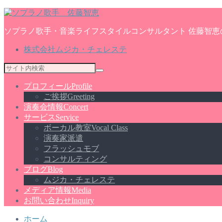
ソプラノ歌手・音楽ライフスタイルコンサルタント 佐藤智恵
株式会社ムジカ・チェレステ
プロフィール
Profile
ご挨拶
Greeting
演奏会情報
Concert
サービス
Service
ボーカル教室
Vocal Class
演奏家派遣
フラッシュモブ
コンサルティング
ブログ
Blog
ムジカ・チェレステ
メディア情報
Media
お問い合わせ
Inquiry
ホーム