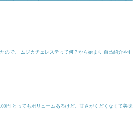
たので、 ムジカチェレステって何？から始まり 自己紹介や4
100円 とってもボリュームあるけど、甘さがくどくなくて美味