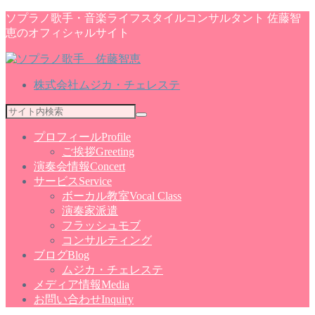
ソプラノ歌手・音楽ライフスタイルコンサルタント 佐藤智
恵のオフィシャルサイト
株式会社ムジカ・チェレステ
プロフィール
Profile
ご挨拶
Greeting
演奏会情報
Concert
サービス
Service
ボーカル教室
Vocal Class
演奏家派遣
フラッシュモブ
コンサルティング
ブログ
Blog
ムジカ・チェレステ
メディア情報
Media
お問い合わせ
Inquiry