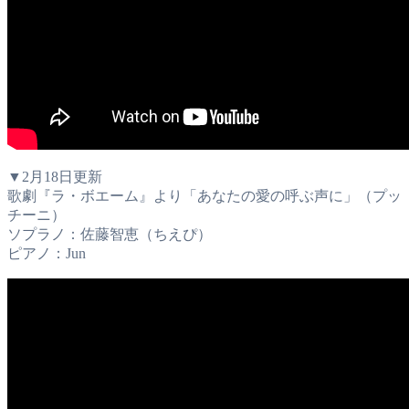
▼2月18日更新
歌劇『ラ・ボエーム』より「あなたの愛の呼ぶ声に」（プッ
チーニ）
ソプラノ：佐藤智恵（ちえぴ）
ピアノ：Jun