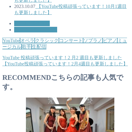
も更新しました】
2023.10.07
【YouTube投稿頑張っています！10月1週目
も更新しました】
youtube 演奏音源
ムジカ・チェレステ
YouTube
オペラ
クラシック
コンサート
ソプラノ
ピアノ
ミュ
ージカル
歌手
生配信
YouTube 投稿頑張っています！2 月2 週目も更新しました
【YouTube投稿頑張っています！2月4週目も更新しました】
RECOMMEND
こちらの記事も人気で
す。