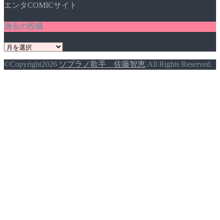
エンタCOMICサイト
ー
過去の投稿
過
去
©Copyright2026
ソプラノ歌手 佐藤智恵
.All Rights Reserved.
の
投
稿