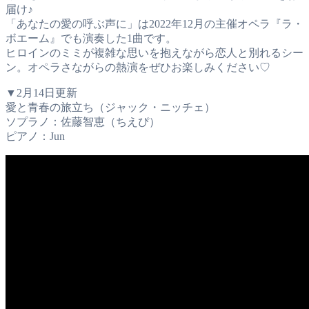
届け♪
「あなたの愛の呼ぶ声に」は2022年12月の主催オペラ『ラ・
ボエーム』でも演奏した1曲です。
ヒロインのミミが複雑な思いを抱えながら恋人と別れるシー
ン。オペラさながらの熱演をぜひお楽しみください♡
▼2月14日更新
愛と青春の旅立ち（ジャック・ニッチェ）
ソプラノ：佐藤智恵（ちえぴ）
ピアノ：Jun