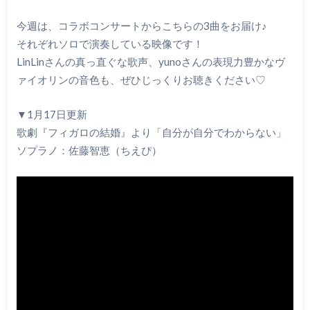
今週は、コラボコンサートからこちらの3曲をお届け♪
それぞれソロで演奏している映像です！
LinLinさんの真っ直ぐな歌声、yunoさんの表現力豊かなヴ
ァイオリンの音色も、ぜひじっくりお聴きください♡
▼1月17日更新
歌劇『フィガロの結婚』より「自分が自分でわからない」
ソプラノ：佐藤智恵（ちえぴ）