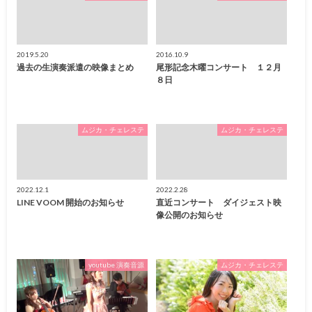
2019.5.20
2016.10.9
過去の生演奏派遣の映像まとめ
尾形記念木曜コンサート １２月
８日
ムジカ・チェレステ
ムジカ・チェレステ
2022.12.1
2022.2.28
LINE VOOM 開始のお知らせ
直近コンサート ダイジェスト映
像公開のお知らせ
youtube 演奏音源
ムジカ・チェレステ