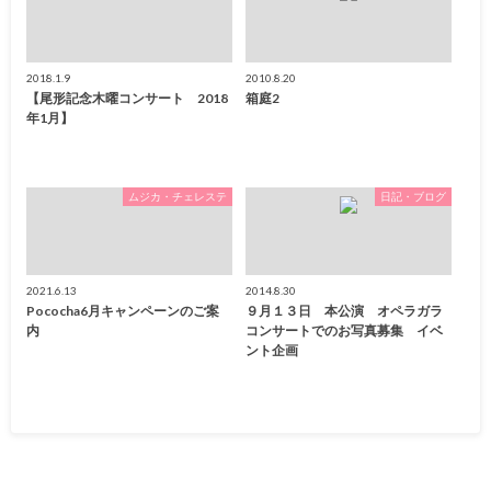
2018.1.9
2010.8.20
【尾形記念木曜コンサート 2018
箱庭2
年1月】
ムジカ・チェレステ
日記・ブログ
2021.6.13
2014.8.30
Pococha6月キャンペーンのご案
９月１３日 本公演 オペラガラ
内
コンサートでのお写真募集 イベ
ント企画