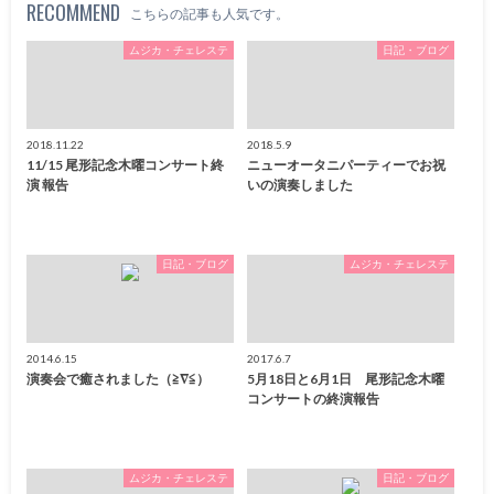
RECOMMEND
こちらの記事も人気です。
ムジカ・チェレステ
日記・ブログ
2018.11.22
2018.5.9
11/15 尾形記念木曜コンサート終
ニューオータニパーティーでお祝
演 報告
いの演奏しました
日記・ブログ
ムジカ・チェレステ
2014.6.15
2017.6.7
演奏会で癒されました（≧∇≦）
5月18日と6月1日 尾形記念木曜
コンサートの終演報告
ムジカ・チェレステ
日記・ブログ