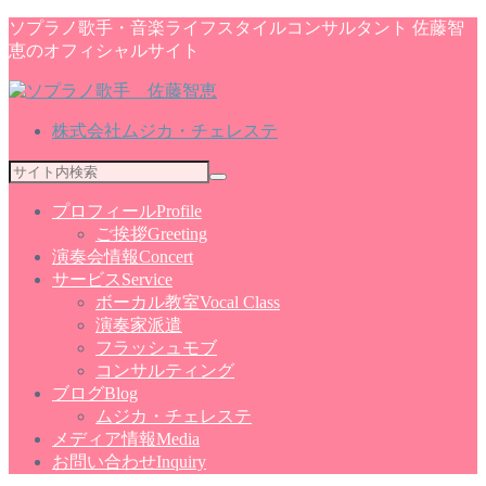
ソプラノ歌手・音楽ライフスタイルコンサルタント 佐藤智
恵のオフィシャルサイト
株式会社ムジカ・チェレステ
プロフィール
Profile
ご挨拶
Greeting
演奏会情報
Concert
サービス
Service
ボーカル教室
Vocal Class
演奏家派遣
フラッシュモブ
コンサルティング
ブログ
Blog
ムジカ・チェレステ
メディア情報
Media
お問い合わせ
Inquiry