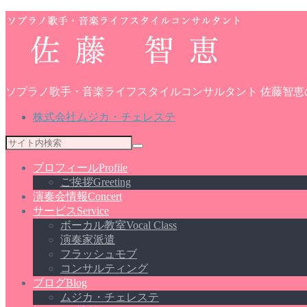
ソプラノ歌手・音楽ライフスタイルコンサルタント 佐藤智恵
株式会社ムジカ・チェレステ
プロフィール
Profile
ご挨拶
Greeting
演奏会情報
Concert
サービス
Service
ボーカル教室
Vocal Class
演奏家派遣
フラッシュモブ
コンサルティング
ブログ
Blog
ムジカ・チェレステ