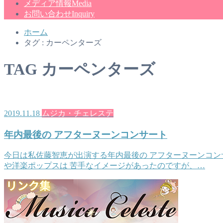
メディア情報
Media
お問い合わせ
Inquiry
ホーム
タグ : カーペンターズ
TAG
カーペンターズ
2019.11.18
ムジカ・チェレステ
年内最後の アフターヌーンコンサート
今日は私佐藤智恵が出演する年内最後の アフターヌーンコン
や洋楽ポップスは 苦手なイメージがあったのですが、…